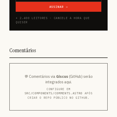
ASSINAR →
+ 2.400 LEITORES · CANCELE A HORA QUE
QUISER
Comentários
💬 Comentários via
Giscus
(GitHub) serão
integrados aqui.
CONFIGURE EM
APÓS
SRC/COMPONENTS/COMMENTS.ASTRO
CRIAR O REPO PÚBLICO NO GITHUB.