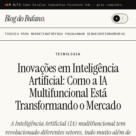
EM ALTA
·
Como Escalar Campanhas Facebook Ads — guia completo
Blog do Bufano
.
☀
☾
TODOS
IA PARA MARKETING
TRÁFEGO PAGO
GANHAR DINHEIRO
FERRAMENTAS
TECNOLOGIA
Inovações em Inteligência
Artificial: Como a IA
Multifuncional Está
Transformando o Mercado
A Inteligência Artificial (IA) multifuncional tem
revolucionado diferentes setores, indo muito além de