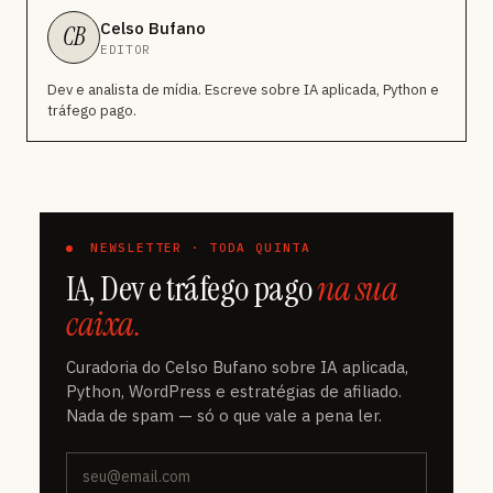
Celso Bufano
CB
EDITOR
Dev e analista de mídia. Escreve sobre IA aplicada, Python e
tráfego pago.
NEWSLETTER · TODA QUINTA
IA, Dev e tráfego pago
na sua
caixa.
Curadoria do Celso Bufano sobre IA aplicada,
Python, WordPress e estratégias de afiliado.
Nada de spam — só o que vale a pena ler.