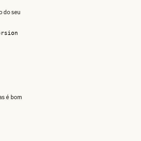
o do seu
ersion
Mas é bom