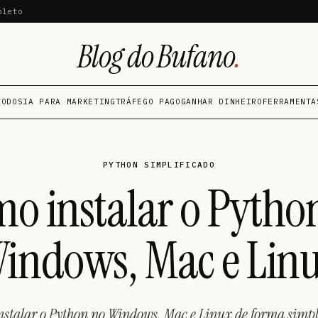
pleto
Blog do Bufano
.
TODOS
IA PARA MARKETING
TRÁFEGO PAGO
GANHAR DINHEIRO
FERRAMENTA
PYTHON SIMPLIFICADO
o instalar o Pytho
indows, Mac e Lin
stalar o Python no Windows, Mac e Linux de forma simple