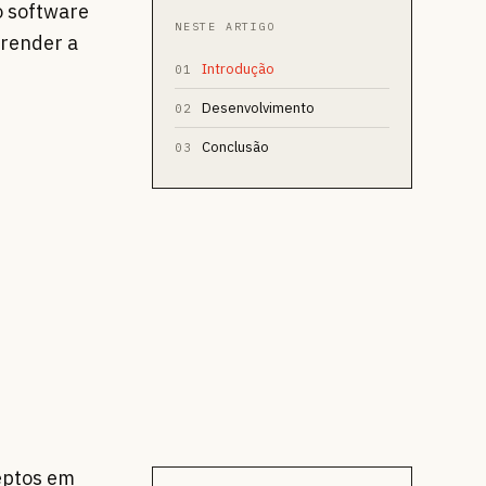
o software
NESTE ARTIGO
prender a
Introdução
01
Desenvolvimento
02
Conclusão
03
eptos em