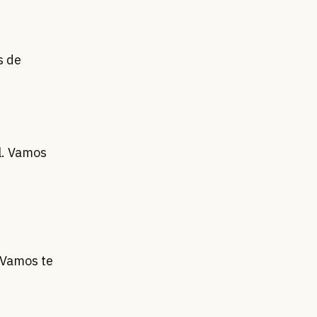
s de
l. Vamos
 Vamos te