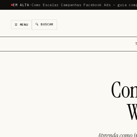
EM ALTA
·
Como Escalar Campanhas Facebook Ads — guia com
🔍 BUSCAR
☰ MENU
Com
W
Aprenda como in