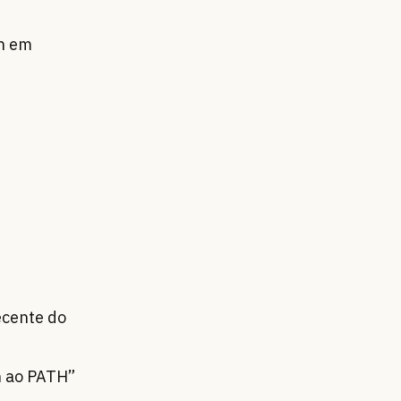
on em
recente do
n ao PATH”