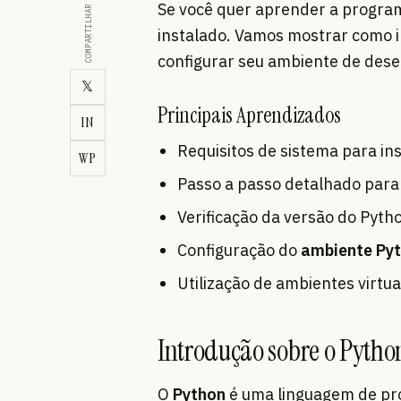
Se você quer aprender a program
COMPARTILHAR
instalado. Vamos mostrar como i
configurar seu ambiente de des
𝕏
Principais Aprendizados
IN
Requisitos de sistema para in
WP
Passo a passo detalhado para
Verificação da versão do Pyth
Configuração do
ambiente Py
Utilização de ambientes virtua
Introdução sobre o Pytho
O
Python
é uma linguagem de pr