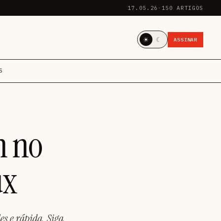
17.05.26
·
150 ARTIGOS
☀
☾
ASSINAR
S
n no
ux
s e rápida. Siga