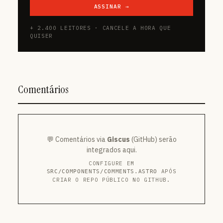
ASSINAR →
+ 2.400 LEITORES · CANCELE A HORA QUE
QUISER
Comentários
💬 Comentários via
Giscus
(GitHub) serão
integrados aqui.
CONFIGURE EM
APÓS
SRC/COMPONENTS/COMMENTS.ASTRO
CRIAR O REPO PÚBLICO NO GITHUB.