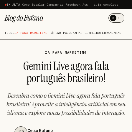
EM ALTA
·
Como Escalar Campanhas Facebook Ads — guia completo
Blog do Bufano
.
☀
☾
TODOS
IA PARA MARKETING
TRÁFEGO PAGO
GANHAR DINHEIRO
FERRAMENTAS
IA PARA MARKETING
Gemini Live agora fala
português brasileiro!
Descubra como o Gemini Live agora fala português
brasileiro! Aproveite a inteligência artificial em seu
idioma e explore novas possibilidades de interação.
Celso Bufano