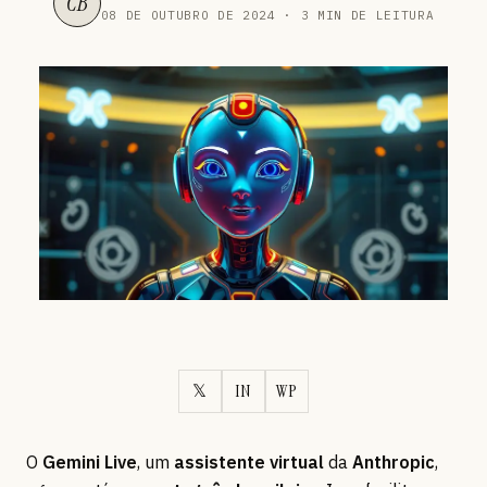
CB
08 DE OUTUBRO DE 2024 · 3 MIN DE LEITURA
𝕏
IN
WP
O
Gemini Live
, um
assistente virtual
da
Anthropic
,