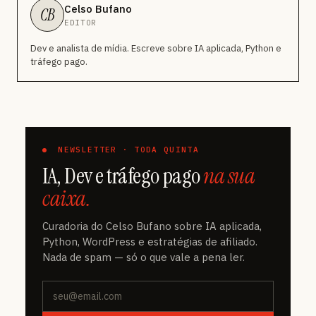
Celso Bufano
CB
EDITOR
Dev e analista de mídia. Escreve sobre IA aplicada, Python e
tráfego pago.
NEWSLETTER · TODA QUINTA
IA, Dev e tráfego pago
na sua
caixa.
Curadoria do Celso Bufano sobre IA aplicada,
Python, WordPress e estratégias de afiliado.
Nada de spam — só o que vale a pena ler.