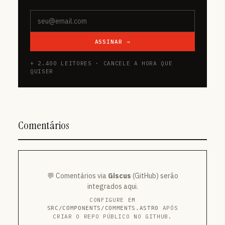
ASSINAR →
+ 2.400 LEITORES · CANCELE A HORA QUE
QUISER
Comentários
💬 Comentários via
Giscus
(GitHub) serão
integrados aqui.
CONFIGURE EM
APÓS
SRC/COMPONENTS/COMMENTS.ASTRO
CRIAR O REPO PÚBLICO NO GITHUB.