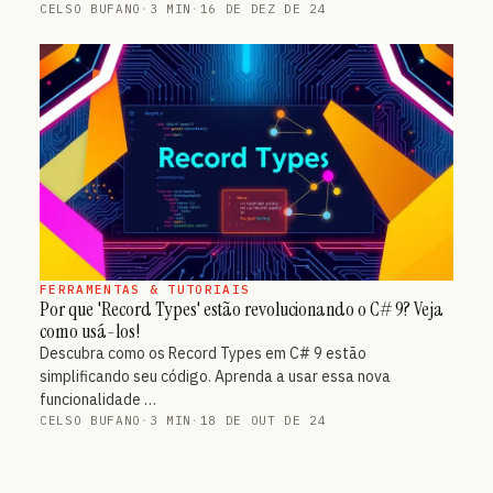
CELSO BUFANO
·
3 MIN
·
16 DE DEZ DE 24
FERRAMENTAS & TUTORIAIS
Por que 'Record Types' estão revolucionando o C# 9? Veja
como usá-los!
Descubra como os Record Types em C# 9 estão
simplificando seu código. Aprenda a usar essa nova
funcionalidade …
CELSO BUFANO
·
3 MIN
·
18 DE OUT DE 24