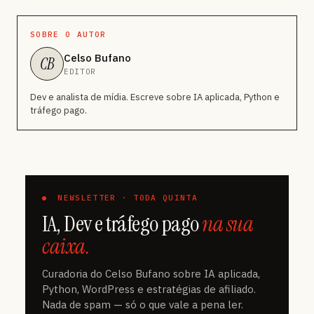
SOBRE O AUTOR
Celso Bufano
CB
EDITOR
Dev e analista de mídia. Escreve sobre IA aplicada, Python e
tráfego pago.
NEWSLETTER · TODA QUINTA
IA, Dev e tráfego pago
na sua
caixa.
Curadoria do Celso Bufano sobre IA aplicada,
Python, WordPress e estratégias de afiliado.
Nada de spam — só o que vale a pena ler.