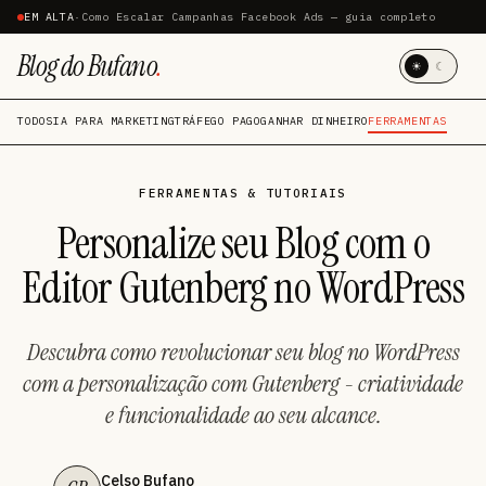
EM ALTA
·
Como Escalar Campanhas Facebook Ads — guia completo
Blog do Bufano
.
☀
☾
TODOS
IA PARA MARKETING
TRÁFEGO PAGO
GANHAR DINHEIRO
FERRAMENTAS
FERRAMENTAS & TUTORIAIS
Personalize seu Blog com o
Editor Gutenberg no WordPress
Descubra como revolucionar seu blog no WordPress
com a personalização com Gutenberg - criatividade
e funcionalidade ao seu alcance.
Celso Bufano