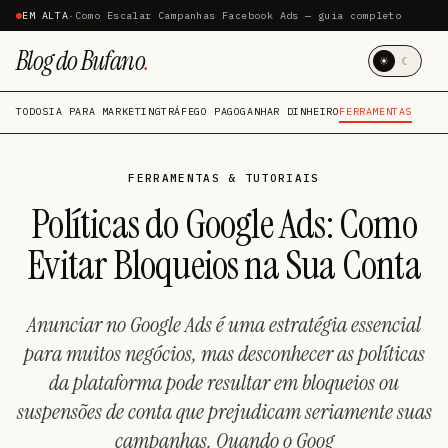
EM ALTA
·
Como Escalar Campanhas Facebook Ads — guia completo
Blog do Bufano
.
☀
☾
TODOS
IA PARA MARKETING
TRÁFEGO PAGO
GANHAR DINHEIRO
FERRAMENTAS
FERRAMENTAS & TUTORIAIS
Políticas do Google Ads: Como
Evitar Bloqueios na Sua Conta
Anunciar no Google Ads é uma estratégia essencial
para muitos negócios, mas desconhecer as políticas
da plataforma pode resultar em bloqueios ou
suspensões de conta que prejudicam seriamente suas
campanhas. Quando o Goog