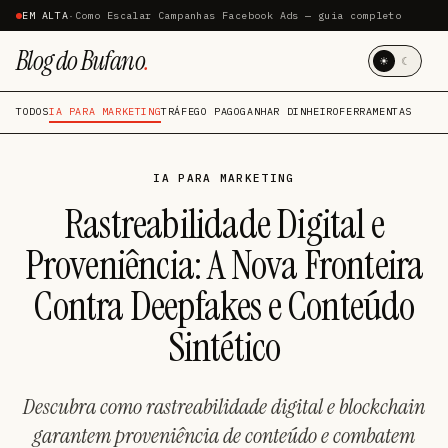
EM ALTA
·
Como Escalar Campanhas Facebook Ads — guia completo
Blog do Bufano
.
☀
☾
TODOS
IA PARA MARKETING
TRÁFEGO PAGO
GANHAR DINHEIRO
FERRAMENTAS
IA PARA MARKETING
Rastreabilidade Digital e
Proveniência: A Nova Fronteira
Contra Deepfakes e Conteúdo
Sintético
Descubra como rastreabilidade digital e blockchain
garantem proveniência de conteúdo e combatem