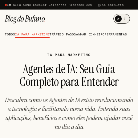
EM ALTA
·
Como Escalar Campanhas Facebook Ads — guia completo
Blog do Bufano
.
☀
☾
TODOS
IA PARA MARKETING
TRÁFEGO PAGO
GANHAR DINHEIRO
FERRAMENTAS
IA PARA MARKETING
Agentes de IA: Seu Guia
Completo para Entender
Descubra como os Agentes de IA estão revolucionando
a tecnologia e facilitando nossa vida. Entenda suas
aplicações, benefícios e como eles podem ajudar você
no dia a dia