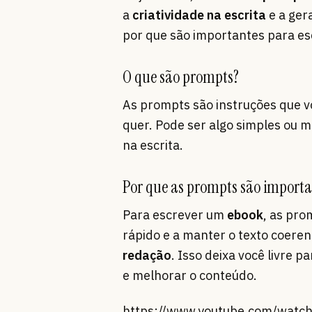
a
criatividade na escrita
e a ger
por que são importantes para e
O que são prompts?
As prompts são instruções que v
quer. Pode ser algo simples ou m
na escrita.
Por que as prompts são importan
Para escrever um
ebook
, as pro
rápido e a manter o texto coere
redação
. Isso deixa você livre 
e melhorar o conteúdo.
https://www.youtube.com/wat