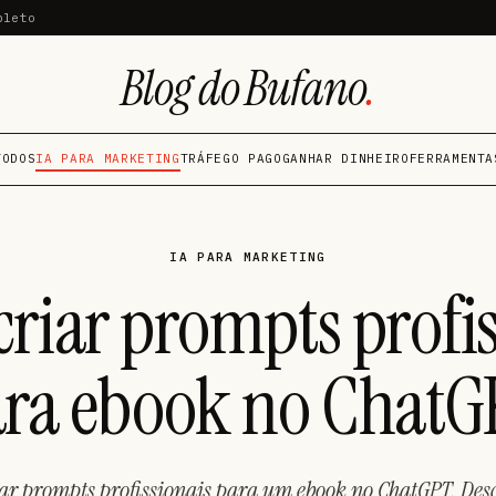
pleto
Blog do Bufano
.
TODOS
IA PARA MARKETING
TRÁFEGO PAGO
GANHAR DINHEIRO
FERRAMENTA
IA PARA MARKETING
riar prompts profis
ra ebook no Chat
ar prompts profissionais para um ebook no ChatGPT. Des