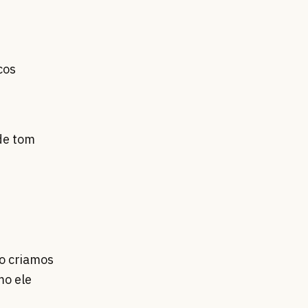
cos
 de tom
o criamos
mo ele