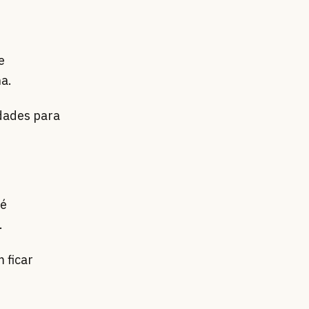
e
a.
idades para
 é
.
 ficar