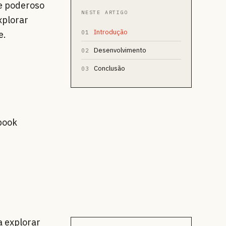
e poderoso
NESTE ARTIGO
xplorar
Introdução
e.
01
Desenvolvimento
02
Conclusão
03
book
a explorar