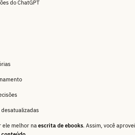
ções do ChatGPT
rias
einamento
ecisões
 desatualizadas
r ele melhor na
escrita de ebooks
. Assim, você aprove
r conteúdo
.