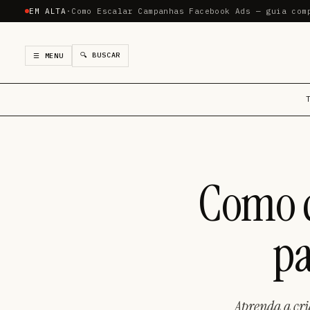
EM ALTA
·
Como Escalar Campanhas Facebook Ads — guia com
🔍 BUSCAR
☰ MENU
Como c
pa
Aprenda a cri