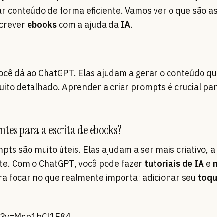
ar conteúdo de forma eficiente. Vamos ver o que são a
screver
ebooks
com a ajuda da
IA
.
ocê dá ao ChatGPT. Elas ajudam a gerar o conteúdo qu
uito detalhado. Aprender a criar prompts é crucial pa
tes para a escrita de ebooks?
mpts são muito úteis. Elas ajudam a ser mais criativo, 
nte. Com o ChatGPT, você pode fazer
tutoriais de IA
e
para focar no que realmente importa: adicionar seu
toqu
ch?v=Msp1bCl1E84