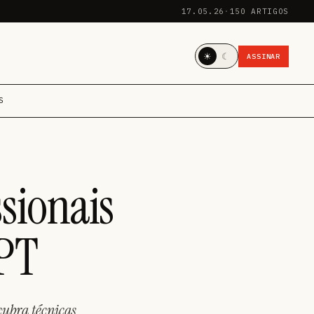
17.05.26
·
150 ARTIGOS
☀
☾
ASSINAR
S
sionais
GPT
cubra técnicas