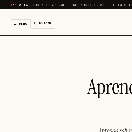
EM ALTA
·
Como Escalar Campanhas Facebook Ads — guia com
🔍 BUSCAR
☰ MENU
Aprend
Aprenda sobre