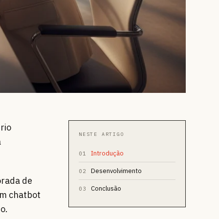
rio
NESTE ARTIGO
a
Introdução
01
Desenvolvimento
02
orada de
Conclusão
03
um chatbot
o.