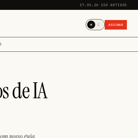
17.05.26
·
150 ARTIGOS
☀
☾
ASSINAR
S
s de IA
com nosso guia