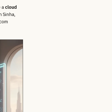
 a
cloud
 Sinha,
 com