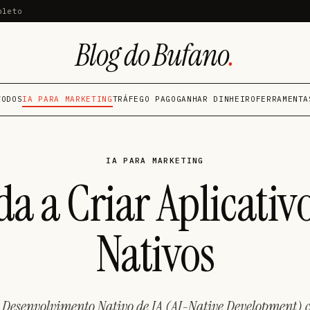
pleto
Blog do Bufano
.
TODOS
IA PARA MARKETING
TRÁFEGO PAGO
GANHAR DINHEIRO
FERRAMENTA
IA PARA MARKETING
a a Criar Aplicativo
Nativos
 Desenvolvimento Nativo de IA (AI-Native Development) 