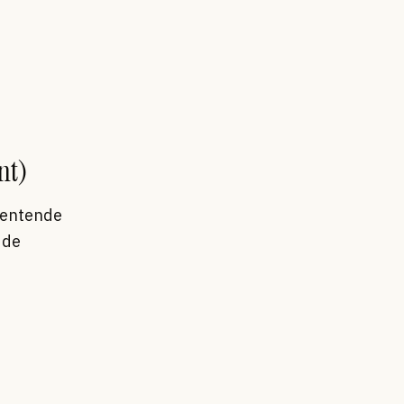
nt)
 entende
 de