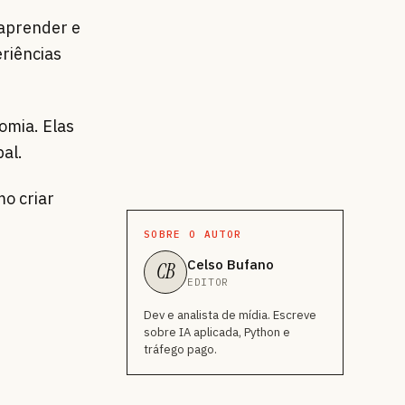
 aprender e
eriências
omia. Elas
al.
mo criar
SOBRE O AUTOR
Celso Bufano
CB
EDITOR
Dev e analista de mídia. Escreve
sobre IA aplicada, Python e
tráfego pago.